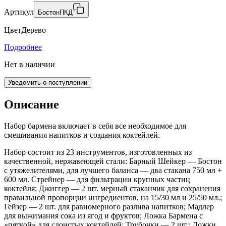
Артикул
БостонПКД
Цвет
Дерево
Подробнее
Нет в наличии
Уведомить о поступлении
Описание
Набор бармена включает в себя все необходимое для
смешивания напитков и создания коктейлей.
Набор состоит из 23 инструментов, изготовленных из
качественной, нержавеющей стали: Барный Шейкер — Бостон
с утяжелителями, для лучшего баланса — два стакана 750 мл +
600 мл. Стрейнер — для фильтрации крупных частиц
коктейля; Джиггер — 2 шт. мерный стаканчик для сохранения
правильной пропорции ингредиентов, на 15/30 мл и 25/50 мл.;
Гейзер — 2 шт. для равномерного разлива напитков; Мадлер
для выжимания сока из ягод и фруктов; Ложка Бармена с
«пяткой» для слоистых коктейлей; Трубочки — 2 шт.; Ложки